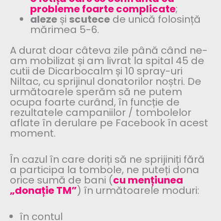
probleme foarte complicate
;
aleze
și
scutece
de unică folosință
mărimea 5-6.
A durat doar câteva zile până când ne-
am mobilizat și am livrat la spital 45 de
cutii de Dicarbocalm și 10 spray-uri
Niltac, cu sprijinul donatorilor noștri. De
următoarele sperăm să ne putem
ocupa foarte curând, în funcție de
rezultatele campaniilor / tombolelor
aflate în derulare pe Facebook în acest
moment.
În cazul în care doriți să ne sprijiniți fără
a participa la tombole, ne puteți dona
orice sumă de bani (
cu mențiunea
„donație TM”
) în următoarele moduri:
în contul