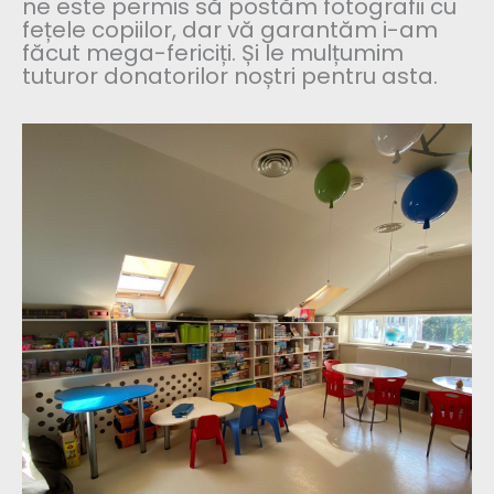
ne este permis să postăm fotografii cu
fețele copiilor, dar vă garantăm i-am
făcut mega-fericiți. Și le mulțumim
tuturor donatorilor noștri pentru asta.