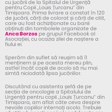
cu jucării de la Spitalul de Urgență
pentru Copii „Louis Țurcanu” din
Timișoara. Prima livrare a constat în 120
de jucării, cărți de colorat și cărți de citit,
care au fost achiziționate cu banii
obținuți din tombolele organizate de
Anca Borzos
pe grupul Facebook al
Asociației, cu ocazia zilei de naștere a
fiului ei.
Sperăm din suflet să reușim să îl
menținem și pe acesta mereu plin,
astfel încât copiii de acolo să nu mai
simtă niciodată lipsa jucăriilor.
Discutând cu asistenta șefă de pe
secția de oncologie a Spitalului de
Urgență pentru copii „Louis Țurcanu” din
Timișoara, am aflat câte ceva despre
nevoile copiilor internați acolo. Trebuie