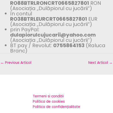
RO88BTRLRONCRT0665827801
RON
(Asociația „Dulăpiorul cu jucării”)
în contul
RO38BTRLEURCRT0665827801
EUR
(Asociația „Dulăpiorul cu jucării”)
prin PayPal:
dulapiorulcujucarii@yahoo.com
(Asociația „Dulăpiorul cu jucării”)
BT pay / Revolut:
0755864153
(Raluca
Branc)
←
Previous Articol
Next Articol
→
Termeni si conditii
Politica de cookies
Politica de confidențialitate