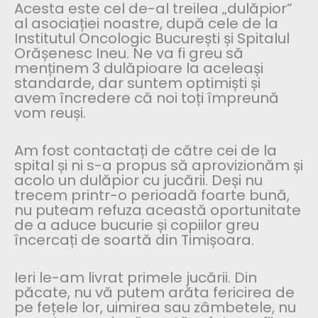
Acesta este cel de-al treilea „dulăpior”
al asociației noastre, după cele de la
Institutul Oncologic București și Spitalul
Orășenesc Ineu. Ne va fi greu să
menținem 3 dulăpioare la aceleași
standarde, dar suntem optimiști și
avem încredere că noi toți împreună
vom reuși.
Am fost contactați de către cei de la
spital și ni s-a propus să aprovizionăm și
acolo un dulăpior cu jucării. Deși nu
trecem printr-o perioadă foarte bună,
nu puteam refuza această oportunitate
de a aduce bucurie și copiilor greu
încercați de soartă din Timișoara.
Ieri le-am livrat primele jucării. Din
păcate, nu vă putem arăta fericirea de
pe fețele lor, uimirea sau zâmbetele, nu