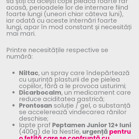
să știți că acești copii pleacă foarte rar
acasă, perioadele lor de internare fiind
foarte lungi (uneori chiar câteva luni),
iar odată cu aceste internări foarte
lungi, apar în mod constant și necesități
mai mari.
Printre necesitățile respective se
numără:
Niltac
, un spray care îndepărtează
cu ușurință plasturii de pe pielea
copiilor, fără a le provoca usturimi;
Dicarbocalm
, un medicament care
reduce aciditatea gastrică;
Prontosan
soluție / gel, o substanță
se accelerează vindecarea rănilor
deschise;
lapte praf
Peptamen Junior 12+ luni
(400g) de la Nestle,
urgență
pentru
o fetiță care se confruntă cu